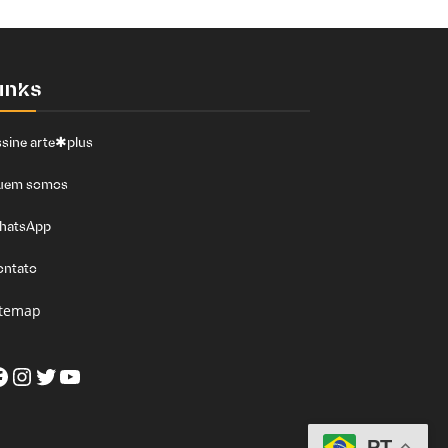
inks
sine arte✱plus
uem somos
hatsApp
ontato
itemap
acebook
Instagram
Twitter
Youtube
PT