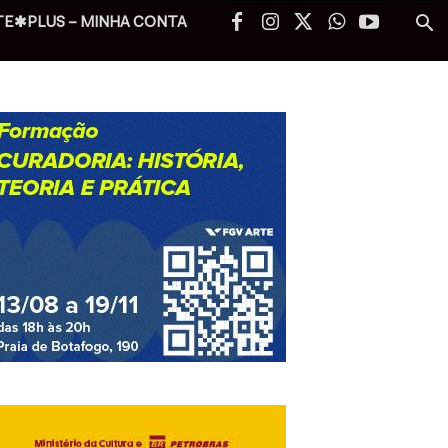
TE✱PLUS – MINHA CONTA