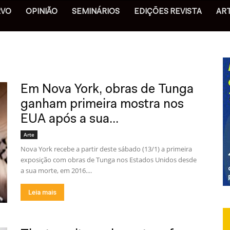
RVO
OPINIÃO
SEMINÁRIOS
EDIÇÕES REVISTA
AR
Em Nova York, obras de Tunga
ganham primeira mostra nos
EUA após a sua...
Arte
Nova York recebe a partir deste sábado (13/1) a primeira
exposição com obras de Tunga nos Estados Unidos desde
a sua morte, em 2016....
Leia mais