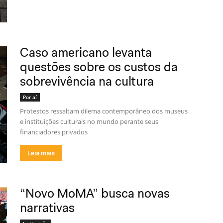
Caso americano levanta
questões sobre os custos da
sobrevivência na cultura
Por aí
Protestos ressaltam dilema contemporâneo dos museus
e instituições culturais no mundo perante seus
financiadores privados
Leia mais
“Novo MoMA” busca novas
narrativas