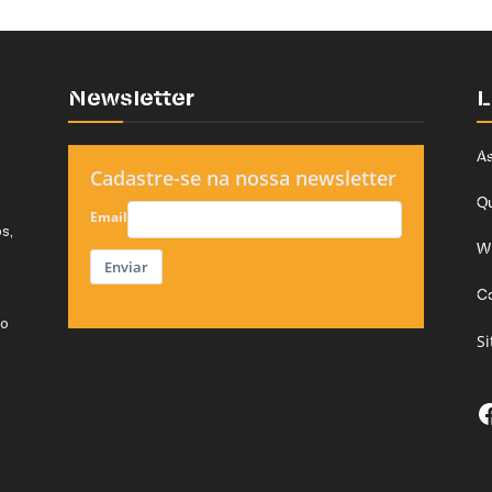
Newsletter
L
As
Cadastre-se na nossa newsletter
Q
Email
s,
W
Enviar
C
do
S
F