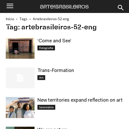
Início
Tags
Artebrasileiros-52-eng
Tag: artebrasileiros-52-eng
‘Come and See’
Fotografia
Trans-Formation
Art
New territories expand reflection on art
Seminário