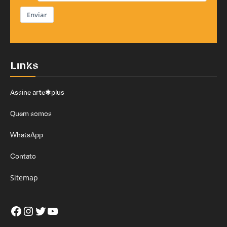
Enviar
Links
Assine arte✱plus
Quem somos
WhatsApp
Contato
Sitemap
Facebook
Instagram
Twitter
Youtube