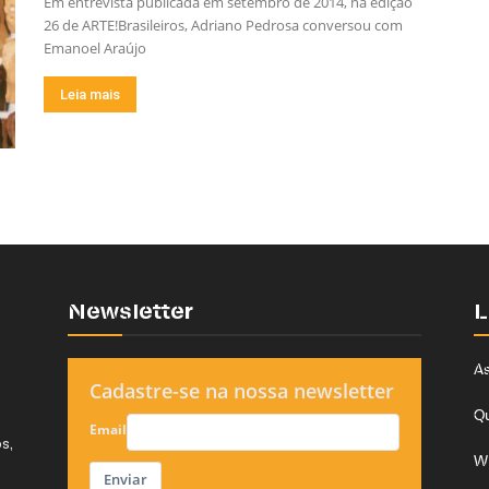
Em entrevista publicada em setembro de 2014, na edição
26 de ARTE!Brasileiros, Adriano Pedrosa conversou com
Emanoel Araújo
Leia mais
Newsletter
L
As
Cadastre-se na nossa newsletter
Q
Email
s,
W
Enviar