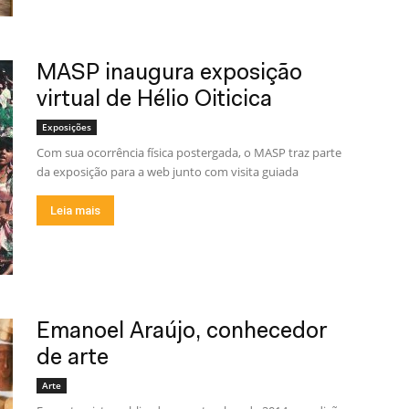
MASP inaugura exposição
virtual de Hélio Oiticica
Exposições
Com sua ocorrência física postergada, o MASP traz parte
da exposição para a web junto com visita guiada
Leia mais
Emanoel Araújo, conhecedor
de arte
Arte