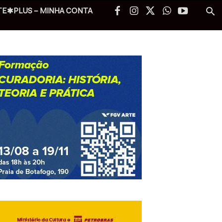
TE✱PLUS – MINHA CONTA