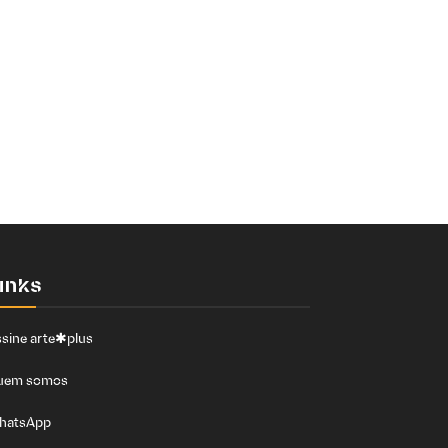
inks
sine arte✱plus
uem somos
hatsApp