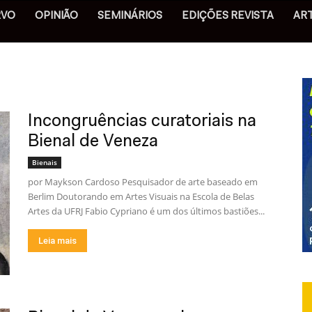
RVO
OPINIÃO
SEMINÁRIOS
EDIÇÕES REVISTA
AR
Incongruências curatoriais na
Bienal de Veneza
Bienais
por Maykson Cardoso Pesquisador de arte baseado em
Berlim Doutorando em Artes Visuais na Escola de Belas
Artes da UFRJ Fabio Cypriano é um dos últimos bastiões...
Leia mais