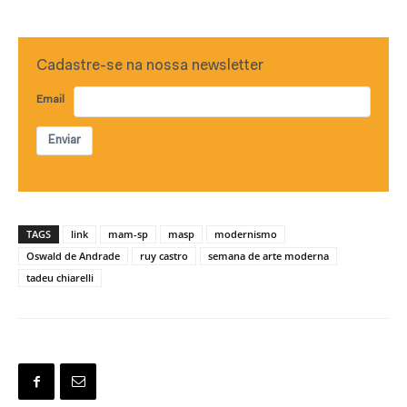
Cadastre-se na nossa newsletter
Email
Enviar
TAGS
link
mam-sp
masp
modernismo
Oswald de Andrade
ruy castro
semana de arte moderna
tadeu chiarelli