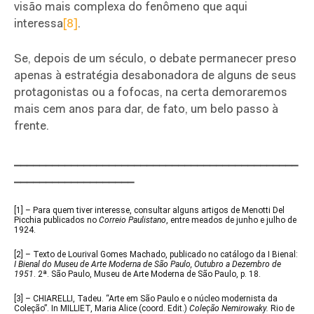
visão mais complexa do fenômeno que aqui
interessa
[8]
.
Se, depois de um século, o debate permanecer preso
apenas à estratégia desabonadora de alguns de seus
protagonistas ou a fofocas, na certa demoraremos
mais cem anos para dar, de fato, um belo passo à
frente.
_____________________________________________
___________________
[1]
– Para quem tiver interesse, consultar alguns artigos de Menotti Del
Picchia publicados no
Correio Paulistano
, entre meados de junho e julho de
1924.
[2]
– Texto de Lourival Gomes Machado, publicado no catálogo da I Bienal:
I Bienal do Museu de Arte Moderna de São Paulo, Outubro a Dezembro de
1951
. 2ª. São Paulo, Museu de Arte Moderna de São Paulo, p. 18.
[3]
– CHIARELLI, Tadeu. “Arte em São Paulo e o núcleo modernista da
Coleção”. In MILLIET, Maria Alice (coord. Edit.)
Coleção Nemirowaky.
Rio de