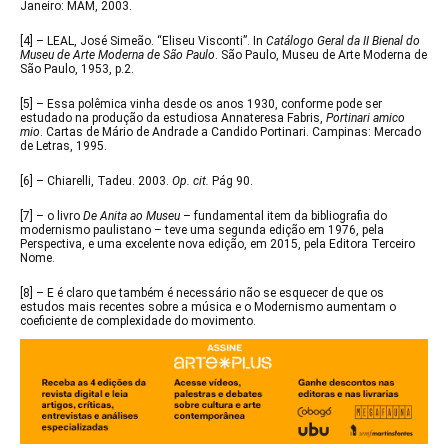
Janeiro: MAM, 2003.
[4]
– LEAL, José Simeão. “Eliseu Visconti”. In
Catálogo Geral da II Bienal do
Museu de Arte Moderna de São Paulo
. São Paulo, Museu de Arte Moderna de
São Paulo, 1953, p.2.
[5]
– Essa polêmica vinha desde os anos 1930, conforme pode ser
estudado na produção da estudiosa Annateresa Fabris,
Portinari amico
mio
. Cartas de Mário de Andrade a Candido Portinari. Campinas: Mercado
de Letras, 1995.
[6]
– Chiarelli, Tadeu. 2003.
Op. cit.
Pág 90.
[7]
– o livro
De Anita ao Museu
– fundamental item da bibliografia do
modernismo paulistano – teve uma segunda edição em 1976, pela
Perspectiva, e uma excelente nova edição, em 2015, pela Editora Terceiro
Nome.
[8]
– E é claro que também é necessário não se esquecer de que os
estudos mais recentes sobre a música e o Modernismo aumentam o
coeficiente de complexidade do movimento.