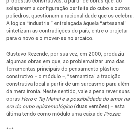
propostas construtivas, a partir de obras que, ao
solaparem a configuração perfeita do cubo e outros
poliedros, questionam a racionalidade que os celebra.
A lógica “industrial” entrelaçada àquela “artesanal”
sintetizam as contradições do país, entre o projetar
para o novo e o mover-se no arcaico.
Gustavo Rezende, por sua vez, em 2000, produziu
algumas obras em que, ao problematizar uma das
ferramentas principais do pensamento plástico
construtivo – o módulo –, “semantiza” a tradição
construtiva local a partir de um sarcasmo para além
da mera ironia. Neste sentido, vale a pena rever suas
obras
Hero
e
Taj Mahal e a possibilidade do amor na
era do cubo epistemológico
(duas versões) – esta
última tendo como módulo uma caixa de
Prozac
.
***