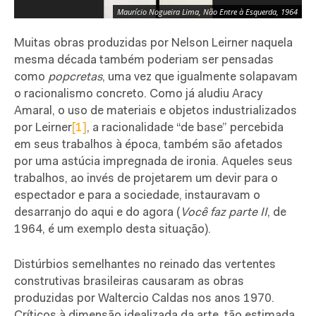
Maurício Nogueira Lima, Não Entre à Esquerda, 1964
Muitas obras produzidas por Nelson Leirner naquela
mesma década também poderiam ser pensadas
como
popcretas
, uma vez que igualmente solapavam
o racionalismo concreto. Como já aludiu Aracy
Amaral, o uso de materiais e objetos industrializados
por Leirner
[1]
, a racionalidade “de base” percebida
em seus trabalhos à época, também são afetados
por uma astúcia impregnada de ironia. Aqueles seus
trabalhos, ao invés de projetarem um devir para o
espectador e para a sociedade, instauravam o
desarranjo do aqui e do agora (
Você faz parte II
, de
1964, é um exemplo desta situação).
Distúrbios semelhantes no reinado das vertentes
construtivas brasileiras causaram as obras
produzidas por Waltercio Caldas nos anos 1970.
Críticos à dimensão idealizada da arte, tão estimada