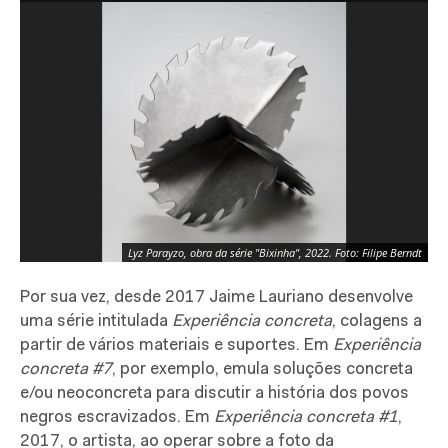
Gu
Lyz Parayzo, obra da série "Bixinha", 2022. Foto: Filipe Berndt
ep
Por sua vez, desde 2017 Jaime Lauriano desenvolve
uma série intitulada
Experiência concreta
, colagens a
partir de vários materiais e suportes. Em
Experiência
concreta #7
, por exemplo, emula soluções concreta
e/ou neoconcreta para discutir a história dos povos
negros escravizados. Em
Experiência concreta #1
,
2017, o artista, ao operar sobre a foto da