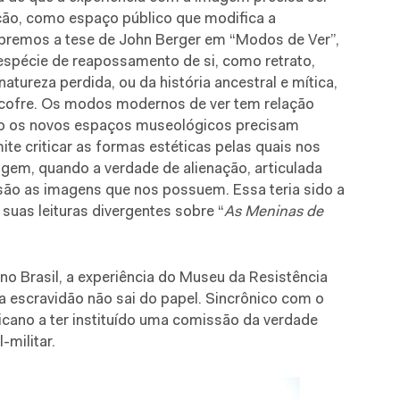
ção, como espaço público que modifica a
bremos a tese de John Berger em “Modos de Ver”,
espécie de reapossamento de si, como retrato,
ureza perdida, ou da história ancestral e mítica,
 cofre. Os modos modernos de ver tem relação
sso os novos espaços museológicos precisam
ite criticar as formas estéticas pelas quais nos
em, quando a verdade de alienação, articulada
 são as imagens que nos possuem. Essa teria sido a
suas leituras divergentes sobre “
As Meninas de
o Brasil, a experiência do Museu da Resistência
 escravidão não sai do papel. Sincrônico com o
icano a ter instituído uma comissão da verdade
-militar.