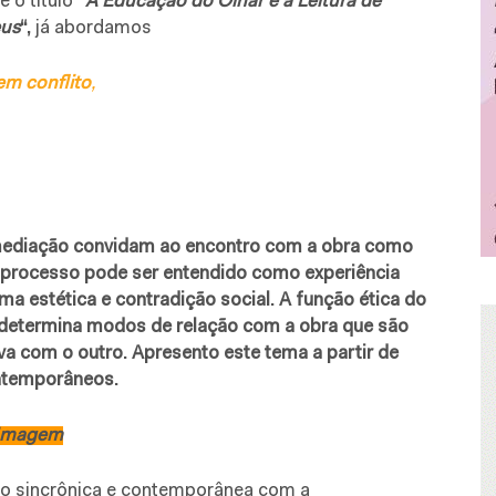
 o título
“
A Educação do Olhar e a Leitura de
eus
“,
já abordamos
em conflito
,
mediação convidam ao encontro com a obra como
te processo pode ser entendido como experiência
a estética e contradição social. A função ética do
a determina modos de relação com a obra que são
a com o outro. Apresento este tema a partir de
ontemporâneos.
a Imagem
ão sincrônica e contemporânea com a