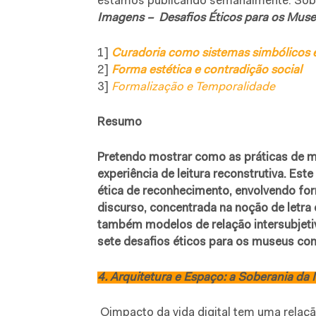
estamos publicando semanalmente. Sobe
Imagens –
Desafios Éticos para os Mus
1]
Curadoria como sistemas simbólicos 
2]
Forma estética e contradição social
3]
Formalização e Temporalidade
Resumo
Pretendo mostrar como as práticas de 
experiência de leitura reconstrutiva. Es
ética de reconhecimento, envolvendo form
discurso, concentrada na noção de letr
também modelos de relação intersubjetiv
sete desafios éticos para os museus c
4. Arquitetura e Espaço: a Soberania d
Oimpacto da vida digital tem uma relaç