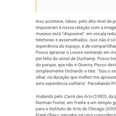
Isso acontece, talvez, pelo alto nível d
impuseram à nossa relação com a image
museus está “disponível” em escala redu
telefones e assemelhados. Isso não é s
experiência do espaço, e de compartilha
Posso apreciar o Louvre sentando em meu
perfeita do urinol de Duchamp. Posso 
do parque, que não é Giverny. Posso deci
simplesmente fechando a tela: ”Sou o 
olhar, na duração que melhor me aprouve
esta experiência solitária”. Parodiando Pr
Andando pelo
Carré des Arts
(1993), da 
Norman Foster, em frente a um templo g
para o Instituto de Arte de Chicago (20
Frank Ghery, percebe-se uma consciênci