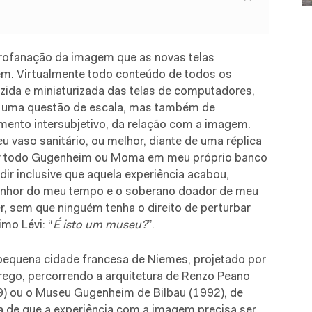
e profanação da imagem que as novas telas
m. Virtualmente todo conteúdo de todos os
zida e miniaturizada das telas de computadores,
ó uma questão de escala, mas também de
mento intersubjetivo, da relação com a imagem.
 vaso sanitário, ou melhor, diante de uma réplica
ter todo Gugenheim ou Moma em meu próprio banco
dir inclusive que aquela experiência acabou,
senhor do meu tempo e o soberano doador de meu
r, sem que ninguém tenha o direito de perturbar
imo Lévi: “
É isto um museu?
”.
pequena cidade francesa de Niemes, projetado por
rego, percorrendo a arquitetura de Renzo Peano
09) ou o Museu Gugenheim de Bilbau (1992), de
a de que a experiência com a imagem precisa ser