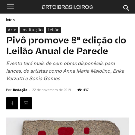
Início
Arte
Instituição
Leilão
Pivô promove 8ª edição do
Leilão Anual de Parede
Evento terá mais de cem obras disponíveis para
lances, de artistas como Anna Maria Maiolino, Erika
Verzutti e Sonia Gomes
Por
Redação
-
22 de novembro de 2019
437