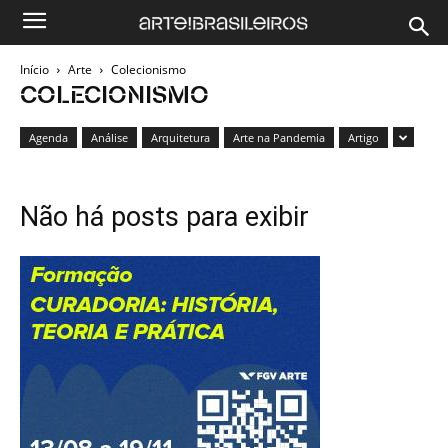
Início
Arte
Colecionismo
COLECIONISMO
Agenda
Análise
Arquitetura
Arte na Pandemia
Artigo
Não há posts para exibir