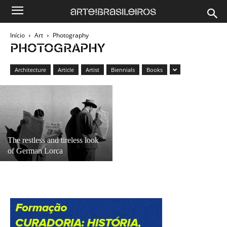
Início
Art
Photography
PHOTOGRAPHY
Architecture
Article
Artist
Biennials
Books
The restless and tireless look
of German Lorca