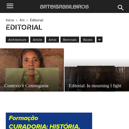
Início
Art
Editorial
EDITORIAL
Architecture
Article
Artist
Biennials
Books
Contexto e Cosmogonia
Editorial: In mourning I fight