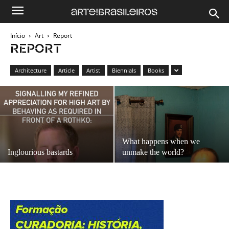
Início
Art
Report
REPORT
Architecture
Article
Artist
Biennials
Books
What happens when we
Inglourious bastards
unmake the world?