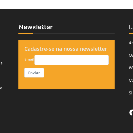
Newsletter
L
As
Cadastre-se na nossa newsletter
Q
Email
s,
W
Enviar
C
do
S
F