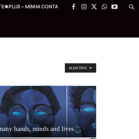
TE✱PLUS – MINHA CONTA
ALEATÓRIO
many hands, minds and lives