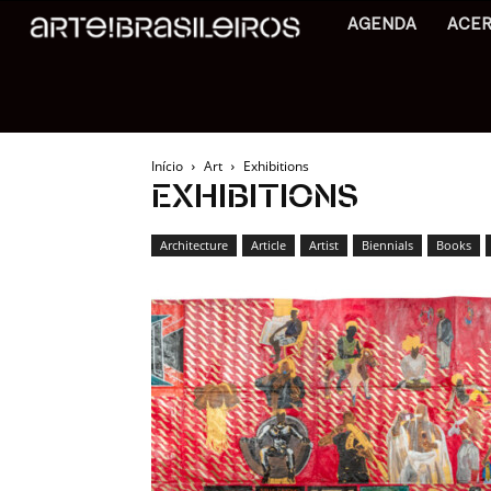
AGENDA
ACE
Início
Art
Exhibitions
EXHIBITIONS
Architecture
Article
Artist
Biennials
Books