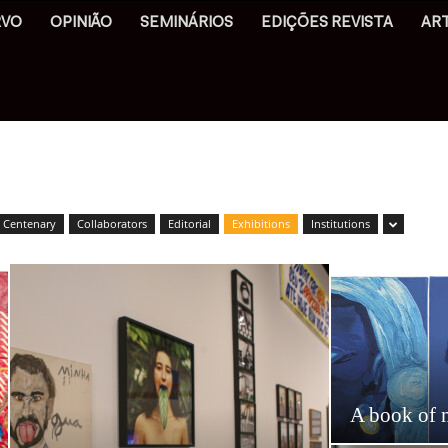
RVO
OPINIÃO
SEMINÁRIOS
EDIÇÕES REVISTA
AR
Centenary
Collaborators
Editorial
Exhibitions
Institutions
A book of 