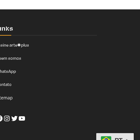
inks
sine arte✱plus
uem somos
hatsApp
ontato
itemap
acebook
Instagram
Twitter
Youtube