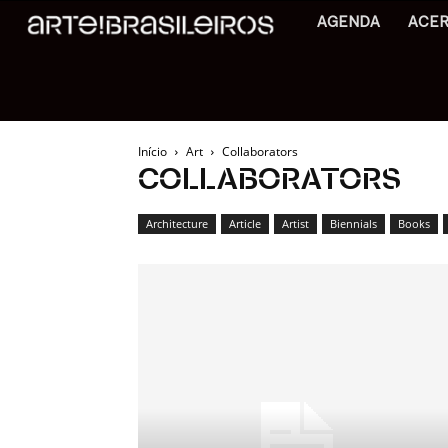
AGENDA
ACE
Início
Art
Collaborators
COLLABORATORS
Architecture
Article
Artist
Biennials
Books