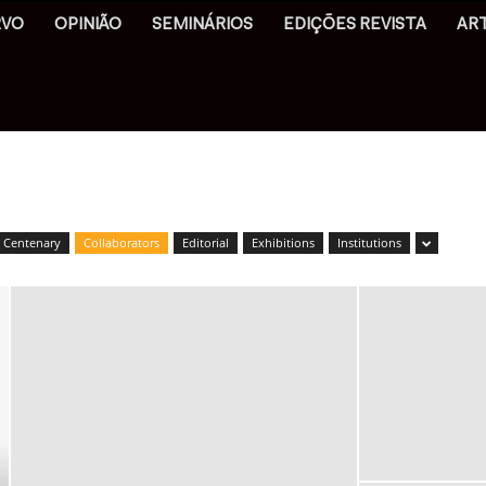
RVO
OPINIÃO
SEMINÁRIOS
EDIÇÕES REVISTA
AR
Centenary
Collaborators
Editorial
Exhibitions
Institutions