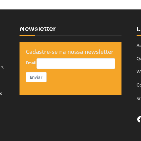
Newsletter
L
As
Cadastre-se na nossa newsletter
Q
Email
s,
W
Enviar
C
do
S
F