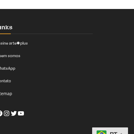
inks
sine arte✱plus
uem somos
hatsApp
ontato
itemap
acebook
Instagram
Twitter
Youtube