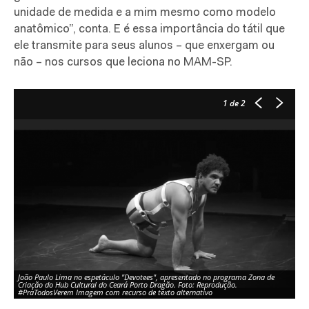
unidade de medida e a mim mesmo como modelo
anatômico”, conta. E é essa importância do tátil que
ele transmite para seus alunos – que enxergam ou
não – nos cursos que leciona no MAM-SP.
1
de 2
João Paulo Lima no espetáculo "Devotees", apresentado no programa Zona de
Criação do Hub Cultural do Ceará Porto Dragão. Foto: Reprodução.
Jo
#PraTodosVerem Imagem com recurso de texto alternativo
Im