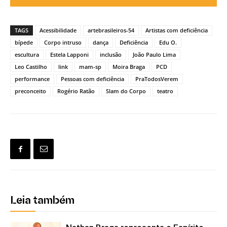
TAGS
Acessibilidade
artebrasileiros-54
Artistas com deficiência
bípede
Corpo intruso
dança
Deficiência
Edu O.
escultura
Estela Lapponi
inclusão
João Paulo Lima
Leo Castilho
link
mam-sp
Moira Braga
PCD
performance
Pessoas com deficiência
PraTodosVerem
preconceito
Rogério Ratão
Slam do Corpo
teatro
Leia também