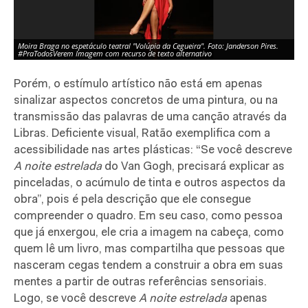
Moira Braga no espetáculo teatral "Volúpia da Cegueira". Foto: Janderson Pires.
"A
#PraTodosVerem Imagem com recurso de texto alternativo
Im
Porém, o estímulo artístico não está em apenas
sinalizar aspectos concretos de uma pintura, ou na
transmissão das palavras de uma canção através da
Libras. Deficiente visual, Ratão exemplifica com a
acessibilidade nas artes plásticas: “Se você descreve
A noite estrelada
do Van Gogh, precisará explicar as
pinceladas, o acúmulo de tinta e outros aspectos da
obra”, pois é pela descrição que ele consegue
compreender o quadro. Em seu caso, como pessoa
que já enxergou, ele cria a imagem na cabeça, como
quem lê um livro, mas compartilha que pessoas que
nasceram cegas tendem a construir a obra em suas
mentes a partir de outras referências sensoriais.
Logo, se você descreve
A noite estrelada
apenas