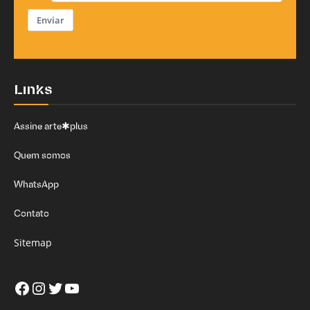
Enviar
Links
Assine arte✱plus
Quem somos
WhatsApp
Contato
Sitemap
Facebook
Instagram
Twitter
Youtube