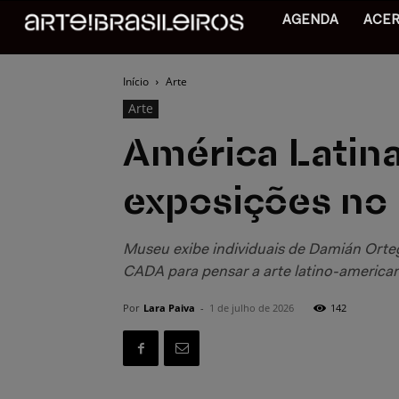
AGENDA
ACE
Início
Arte
Arte
América Latina
exposições n
Museu exibe individuais de Damián Ortega
CADA para pensar a arte latino-america
Por
Lara Paiva
-
1 de julho de 2026
142