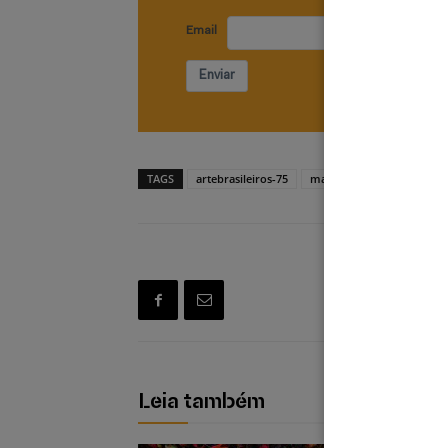
Email
Enviar
TAGS
artebrasileiros-75
masp
vip
Leia também