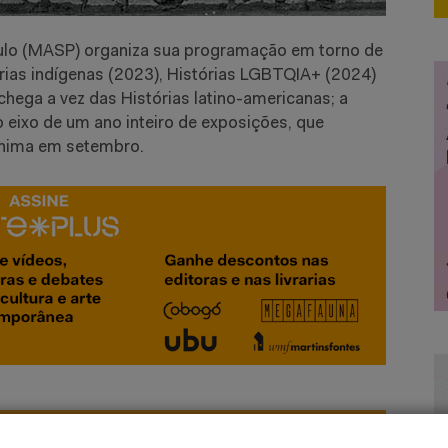
ulo (MASP) organiza sua programação em torno de
rias indígenas (2023), Histórias LGBTQIA+ (2024)
 chega a vez das Histórias latino-americanas; a
 o eixo de um ano inteiro de exposições, que
nima em setembro.