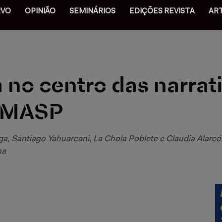
RVO
OPINIÃO
SEMINÁRIOS
EDIÇÕES REVISTA
AR
 no centro das narrat
o MASP
, Santiago Yahuarcani, La Chola Poblete e Claudia Alarcón 
na