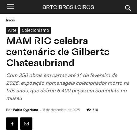
Início
Arte
Colecionismo
MAM RIO celebra
centenário de Gilberto
Chateaubriand
Com 350 obras em cartaz até 1º de fevereiro de
2026, exposição homenageia colecionador morto há
três anos, que deixou 6.400 peças em comodato no
museu
Por
Fabio Cypriano
-
8 de dezembro de 2025
310