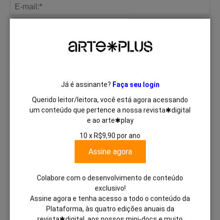
Save my name, email, and website in this browser for the next
time I comment.
Já é assinante?
Faça seu login
Querido leitor/leitora, você está agora acessando
um conteúdo que pertence a nossa revista✱digital
e ao arte✱play
10 x R$9,90 por ano
Assine agora
Colabore com o desenvolvimento de conteúdo
exclusivo!
Assine agora e tenha acesso a todo o conteúdo da
Plataforma, às quatro edições anuais da
revista✱digital, aos nossos mini-docs e muito