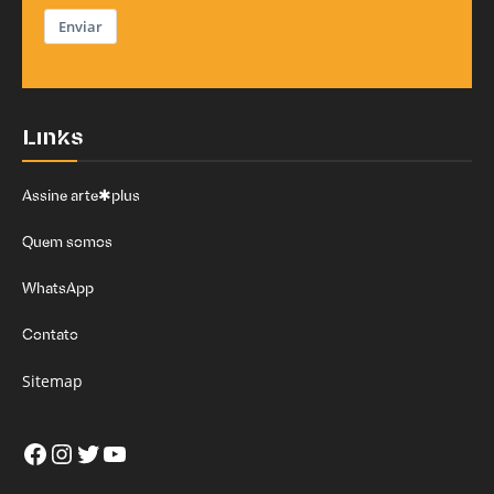
Enviar
Links
Assine arte✱plus
Quem somos
WhatsApp
Contato
Sitemap
Facebook
Instagram
Twitter
Youtube