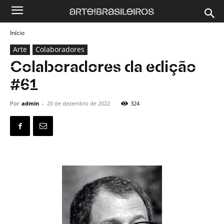
Início
Arte
Colaboradores
Colaboradores da edição
#61
Por
admin
-
20 de dezembro de 2022
324