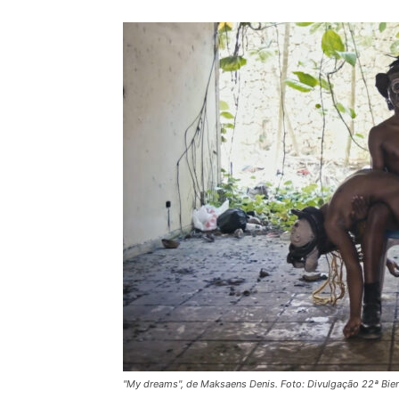
"My dreams", de Maksaens Denis. Foto: Divulgação 22ª Bien