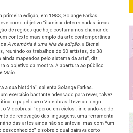
a primeira edição, em 1983, Solange Farkas
eve como objetivo “iluminar determinadas áreas
ção de regiões que hoje costumamos chamar de
 “num contexto mais amplo da arte contemporânea
lada
A memória é uma ilha de edição
, a Bienal
, reunindo os trabalhos de 60 artistas, de 38
o ainda mapeados pelo sistema da arte”, diz
ra o objetivo da mostra. A abertura ao público
e Maio.
 a sua história”, salienta Solange Farkas.
um exercício bastante adensado para rever, talvez
tica, o papel que o Videobrasil teve ao longo
a, o Videobrasil “operou em ciclos”, iniciando-se de
ento de renovação das linguagens, uma ferramenta
cenário das artes ainda não se antevia, mas com “um
go desconhecido” e sobre o qual pairava certo