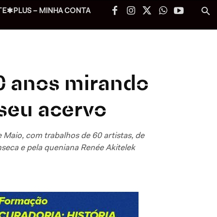
TE✱PLUS – MINHA CONTA
0 anos mirando
seu acervo
e Maio, com trabalhos de 60 artistas, de
onseca e pela queniana Renée Akitelek