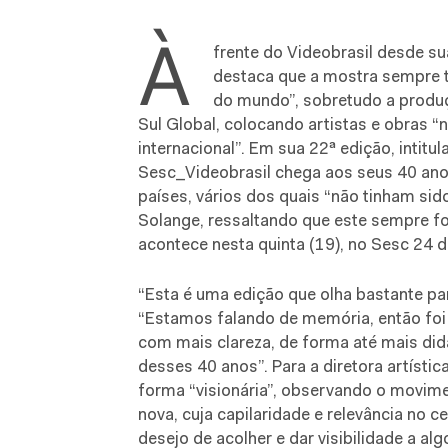
À
frente do Videobrasil desde su
destaca que a mostra sempre t
do mundo”, sobretudo a produ
Sul Global, colocando artistas e obras
internacional”. Em sua 22ª edição, intitu
Sesc_Videobrasil chega aos seus 40 anos
países, vários dos quais “não tinham sid
Solange, ressaltando que este sempre fo
acontece nesta quinta (19), no Sesc 24 d
“Esta é uma edição que olha bastante para
“Estamos falando de memória, então foi 
com mais clareza, de forma até mais didá
desses 40 anos”. Para a diretora artístic
forma “visionária”, observando o movim
nova, cuja capilaridade e relevância no 
desejo de acolher e dar visibilidade a al