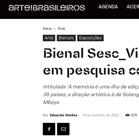
AGENDA
ACE
Início
Arte
Arte
Bienais
Exposições
Bienal Sesc_V
em pesquisa c
Intitulada 'A memória é uma ilha de ediç
38 países; a direção artística é de Sola
Mboya
Por
Eduardo Simões
-
18 de outubro de 2023
679