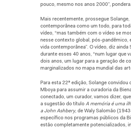
pouco, mesmo nos anos 2000”, pondera
Mais recentemente, prossegue Solange, o
contemporânea como um todo, para tod
vídeo, “mas também com o vídeo se most
nesse contexto global, pós-pandêmico, e
vida contemporânea”. O vídeo, diz ainda 
durante esses 40 anos, “num lugar que v
dois anos, um lugar para a geração de co
marginalizados no mapa mundial das art
Para esta 22ª edição, Solange convidou 
Mboya para assumir a curadoria da Biena
conectado, um curador, vamos dizer, qu
a sugestão do título
A memória é uma ilh
a John Ashbery
, de Waly Salomão (1943
específico nos programas públicos da Bi
estão completamente potencializados, in