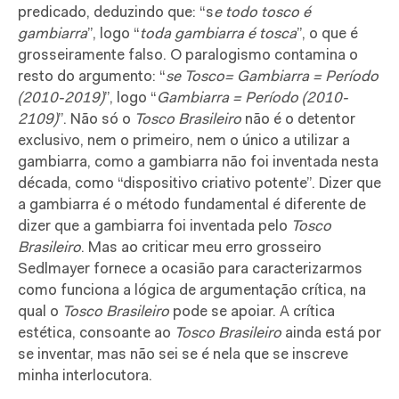
predicado, deduzindo que: “s
e todo tosco é
gambiarra
”, logo “
toda gambiarra é tosca
”, o que é
grosseiramente falso. O paralogismo contamina o
resto do argumento:
“
se Tosco= Gambiarra = Período
(2010-2019)
”, logo “
Gambiarra = Período (2010-
2109)
”. Não só o
Tosco Brasileiro
não é o detentor
exclusivo, nem o primeiro, nem o único a utilizar a
gambiarra, como a gambiarra não foi inventada nesta
década, como “dispositivo criativo potente”. Dizer que
a gambiarra é o método fundamental é diferente de
dizer que a gambiarra foi inventada pelo
Tosco
Brasileiro
. Mas ao criticar meu erro grosseiro
Sedlmayer fornece a ocasião para caracterizarmos
como funciona a lógica de argumentação crítica, na
qual o
Tosco Brasileiro
pode se apoiar. A crítica
estética, consoante ao
Tosco Brasileiro
ainda está por
se inventar, mas não sei se é nela que se inscreve
minha interlocutora.