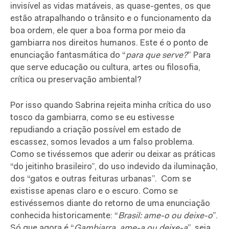
invisível as vidas matáveis, as quase-gentes, os que
estão atrapalhando o trânsito e o funcionamento da
boa ordem, ele quer a boa forma por meio da
gambiarra nos direitos humanos. Este é o ponto de
enunciação fantasmática do “
para que serve?
” Para
que serve educação ou cultura, artes ou filosofia,
crítica ou preservação ambiental?
Por isso quando Sabrina rejeita minha crítica do uso
tosco da gambiarra, como se eu estivesse
repudiando a criação possível em estado de
escassez, somos levados a um falso problema.
Como se tivéssemos que aderir ou deixar as práticas
“do jeitinho brasileiro”, do uso indevido da iluminação,
dos “gatos e outras feituras urbanas”.
Com se
existisse apenas claro e o escuro. Como se
estivéssemos diante do retorno de uma enunciação
conhecida historicamente: “
Brasil: ame-o ou deixe-o
”.
Só que agora é “
Gambiarra, ame-a ou deixe-a
”, seja