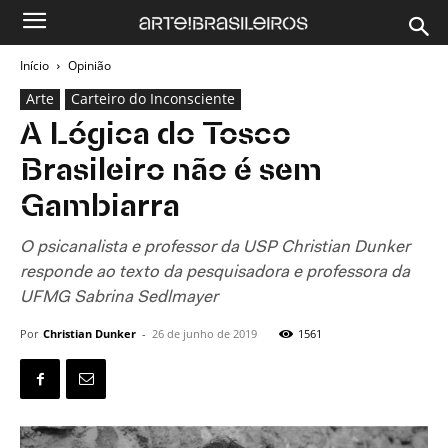
Início
Opinião
Arte
Carteiro do Inconsciente
A Lógica do Tosco
Brasileiro não é sem
Gambiarra
O psicanalista e professor da USP Christian Dunker
responde ao texto da pesquisadora e professora da
UFMG Sabrina Sedlmayer
Por
Christian Dunker
-
26 de junho de 2019
1561