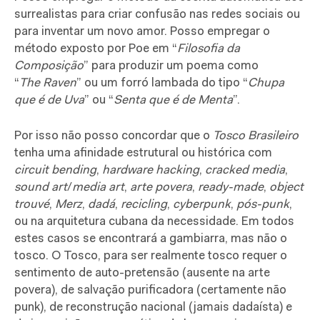
surrealistas para criar confusão nas redes sociais ou
para inventar um novo amor. Posso empregar o
método exposto por Poe em “
Filosofia da
Composição
” para produzir um poema como
“
The Raven
” ou um forró lambada do tipo “
Chupa
que é de Uva
” ou “
Senta que é de Menta
”.
Por isso não posso concordar que o
Tosco Brasileiro
tenha uma afinidade estrutural ou histórica com
circuit bending
,
hardware hacking
,
cracked media
,
sound art
/
media art
,
arte povera
,
ready-made
,
object
trouvé
,
Merz
,
dadá
,
recicling
,
cyberpunk
,
pós-punk
,
ou na arquitetura cubana da necessidade. Em todos
estes casos se encontrará a gambiarra, mas não o
tosco. O Tosco, para ser realmente tosco requer o
sentimento de auto-pretensão (ausente na arte
povera), de salvação purificadora (certamente não
punk), de reconstrução nacional (jamais dadaísta) e