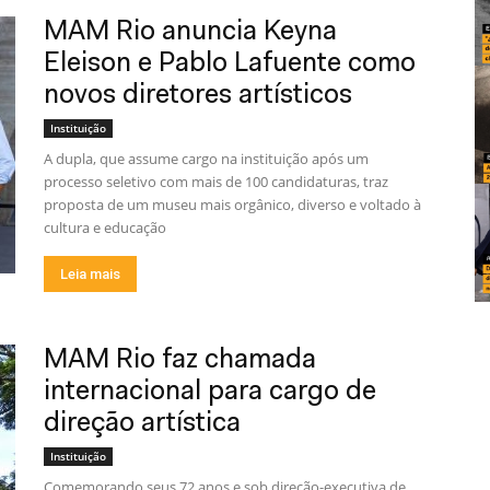
MAM Rio anuncia Keyna
Eleison e Pablo Lafuente como
novos diretores artísticos
Instituição
A dupla, que assume cargo na instituição após um
processo seletivo com mais de 100 candidaturas, traz
proposta de um museu mais orgânico, diverso e voltado à
cultura e educação
Leia mais
MAM Rio faz chamada
internacional para cargo de
direção artística
Instituição
Comemorando seus 72 anos e sob direção-executiva de