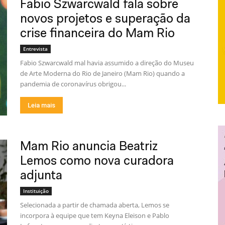
Fabio Szwarcwald fala sobre
novos projetos e superação da
crise financeira do Mam Rio
Entrevista
Fabio Szwarcwald mal havia assumido a direção do Museu
de Arte Moderna do Rio de Janeiro (Mam Rio) quando a
pandemia de coronavírus obrigou...
Leia mais
Mam Rio anuncia Beatriz
Lemos como nova curadora
adjunta
Instituição
Selecionada a partir de chamada aberta, Lemos se
incorpora à equipe que tem Keyna Eleison e Pablo