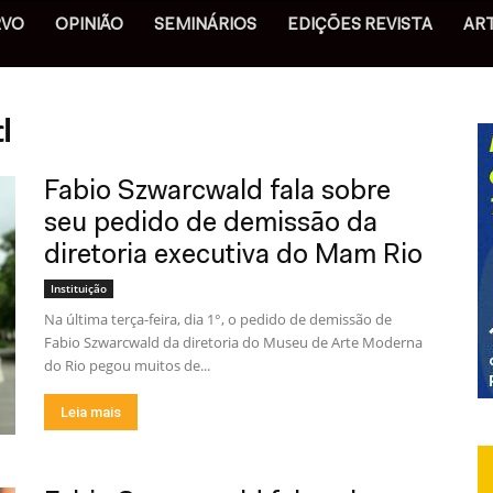
RVO
OPINIÃO
SEMINÁRIOS
EDIÇÕES REVISTA
AR
d
Fabio Szwarcwald fala sobre
seu pedido de demissão da
diretoria executiva do Mam Rio
Instituição
Na última terça-feira, dia 1°, o pedido de demissão de
Fabio Szwarcwald da diretoria do Museu de Arte Moderna
do Rio pegou muitos de...
Leia mais