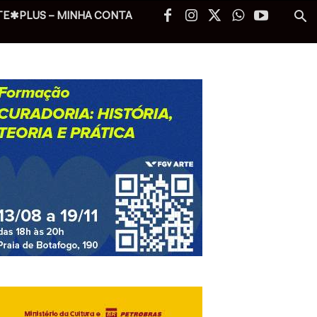
TE✱PLUS – MINHA CONTA