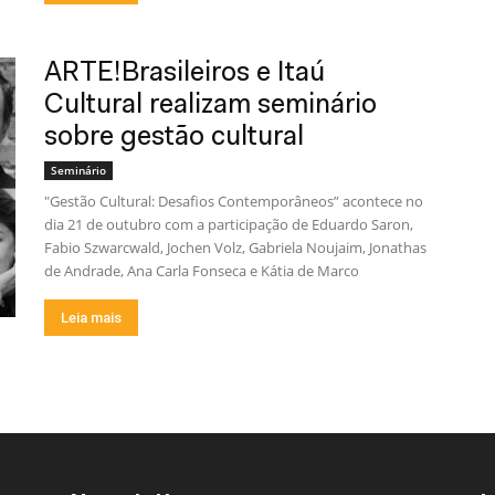
ARTE!Brasileiros e Itaú
Cultural realizam seminário
sobre gestão cultural
Seminário
"Gestão Cultural: Desafios Contemporâneos” acontece no
dia 21 de outubro com a participação de Eduardo Saron,
Fabio Szwarcwald, Jochen Volz, Gabriela Noujaim, Jonathas
de Andrade, Ana Carla Fonseca e Kátia de Marco
Leia mais