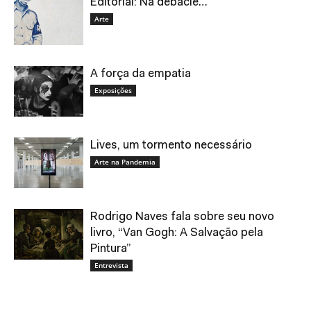
Editorial: Na debacle…
Arte
A força da empatia
Exposições
Lives, um tormento necessário
Arte na Pandemia
Rodrigo Naves fala sobre seu novo
livro, “Van Gogh: A Salvação pela
Pintura”
Entrevista