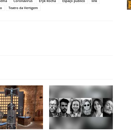
nema
Coronavírus
Eryk Rocha
Espaço público
link
ro
Teatro da Vertigem