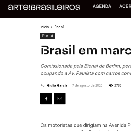
AGENDA
ACE
Início
Por aí
Por aí
Brasil em marc
Comissionada pela Bienal de Berlim, per
ocupando a Av. Paulista com carros cond
Por
Giulia Garcia
-
7 de agosto de 2020
3785
O
s motoristas que dirigiam na Avenida Pa