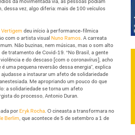
rédios da movimentada via, as pessoas podiam
m, dessa vez, algo diferia: mais de 100 veículos
a Vertigem
deu início à performance-fílmica
ão com o artista visual
Nuno Ramos
. A carreata
comum. Não buzinas, nem músicas, mas o som alto
 de tratamento de Covid-19. “No Brasil, a gente
 violência e do descaso [com o coronavírus], acho
é uma pequena reversão dessa energia”, explica
judasse a instaurar um afeto de solidariedade
 anestesiada. Me apropriando um pouco do que
do: a solidariedade se torna um afeto
rgista do processo, Antonio Duran.
lmada por
Eryk Rocha
. O cineasta a
transformara no
de Berlim
, que acontece de 5 de setembro a 1 de