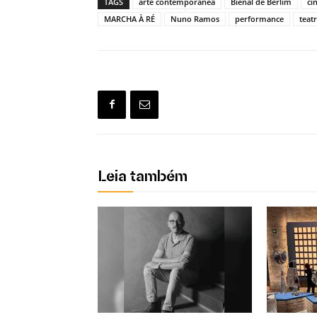
TAGS
arte contemporânea
Bienal de Berlim
ci
MARCHA À RÉ
Nuno Ramos
performance
teat
Leia também