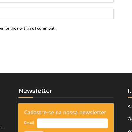
er for the next time I comment.
Newsletter
L
As
Cadastre-se na nossa newsletter
Q
Email
s,
W