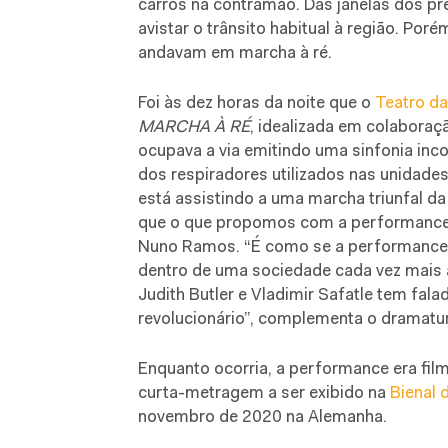
carros na contramão. Das janelas dos p
avistar o trânsito habitual à região. Poré
andavam em marcha à ré.
Foi às dez horas da noite que o
Teatro d
MARCHA À RÉ
, idealizada em colaboraç
ocupava a via emitindo uma sinfonia in
dos respiradores utilizados nas unidades
está assistindo a uma marcha triunfal da
que o que propomos com a performance 
Nuno Ramos. “É como se a performance a
dentro de uma sociedade cada vez mais
Judith Butler e Vladimir Safatle tem fala
revolucionário”, complementa o dramatu
Enquanto ocorria, a performance era fi
curta-metragem a ser exibido na
Bienal 
novembro de 2020 na Alemanha.