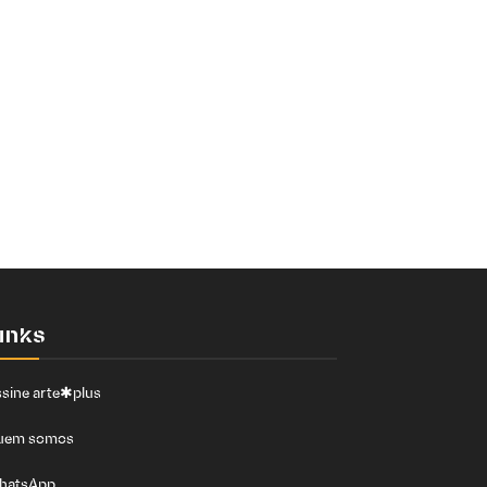
inks
sine arte✱plus
uem somos
hatsApp