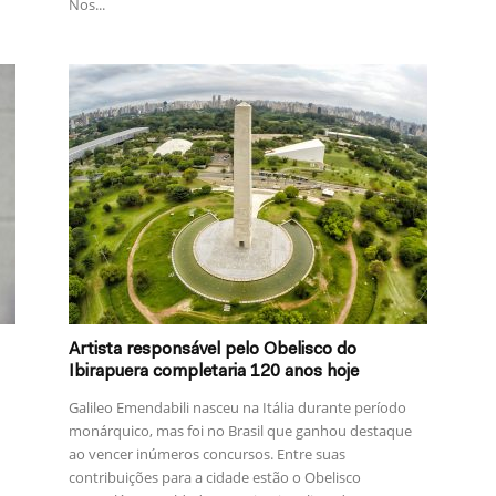
Nos...
Artista responsável pelo Obelisco do
Ibirapuera completaria 120 anos hoje
Galileo Emendabili nasceu na Itália durante período
monárquico, mas foi no Brasil que ganhou destaque
ao vencer inúmeros concursos. Entre suas
contribuições para a cidade estão o Obelisco