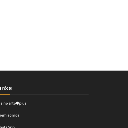
inks
sine arte✱plus
uem somos
hatsApp