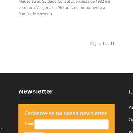
Mausoléu ao Soldado Constitucionalista de 1932 e a
escultura “Alegoria da Pintura”, no monumento a
Ramos de Azevedo
Página 1 de 11
Newsletter
L
As
Cadastre-se na nossa newsletter
Q
Email
s,
W