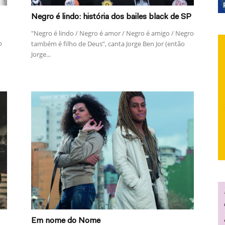
Negro é lindo: história dos bailes black de SP
"Negro é lindo / Negro é amor / Negro é amigo / Negro
o
também é filho de Deus”, canta Jorge Ben Jor (então
Jorge...
Em nome do Nome