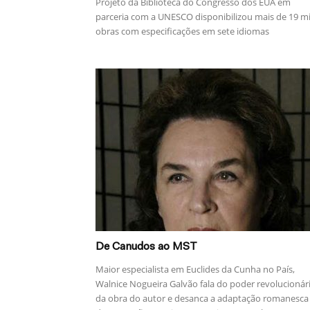
Projeto da Biblioteca do Congresso dos EUA em
parceria com a UNESCO disponibilizou mais de 19 mi
obras com especificações em sete idiomas
De Canudos ao MST
Maior especialista em Euclides da Cunha no País,
Walnice Nogueira Galvão fala do poder revolucionár
da obra do autor e desanca a adaptação romanesca