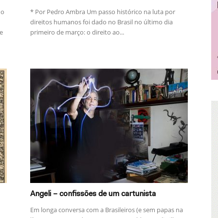
do
* Por Pedro Ambra Um passo histórico na luta por
direitos humanos foi dado no Brasil no último dia
e
primeiro de março: o direito ao...
Angeli – confissões de um cartunista
Em longa conversa com a Brasileiros (e sem papas na