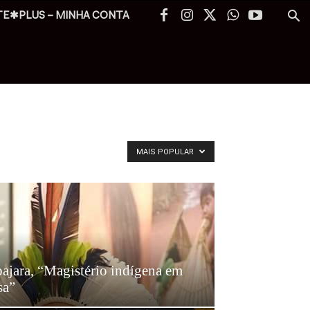
TE✱PLUS – MINHA CONTA
MAIS POPULAR
ajara, “Magistério indígena em
sa”