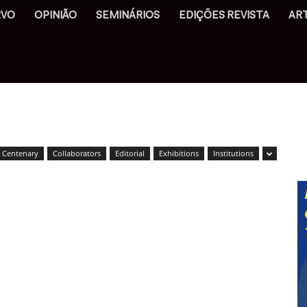
RVO
OPINIÃO
SEMINÁRIOS
EDIÇÕES REVISTA
AR
Centenary
Collaborators
Editorial
Exhibitions
Institutions