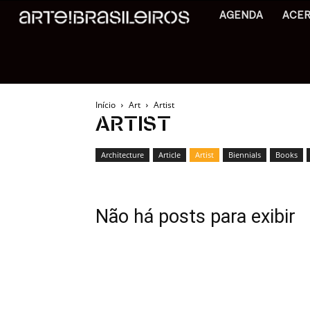
AGENDA
ACE
Início
Art
Artist
ARTIST
Architecture
Article
Artist
Biennials
Books
Não há posts para exibir