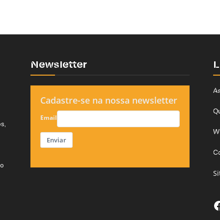
Newsletter
L
As
Cadastre-se na nossa newsletter
Q
Email
s,
W
Enviar
C
do
S
F