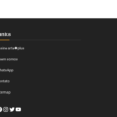
inks
sine arte✱plus
uem somos
hatsApp
ontato
itemap
acebook
Instagram
Twitter
Youtube