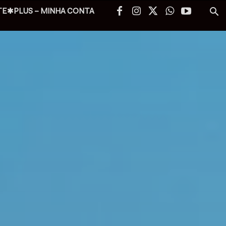
TE✱PLUS – MINHA CONTA