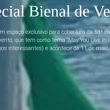
cial Bienal de V
um espaço exclusivo para cobertura da 58ª Bi
vento, que tem como tema “May You Live In 
os interessantes) e acontece de 11 de maio