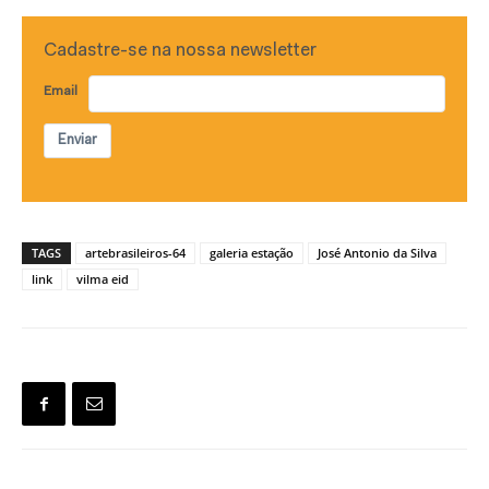
Cadastre-se na nossa newsletter
Email
Enviar
TAGS
artebrasileiros-64
galeria estação
José Antonio da Silva
link
vilma eid