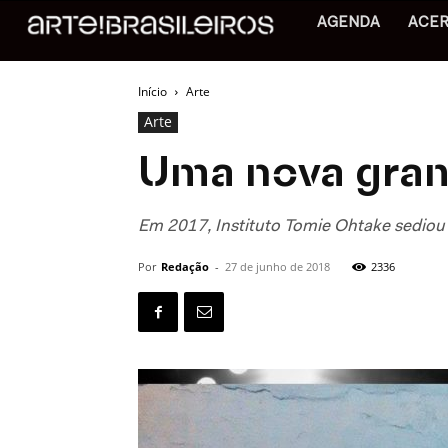
AGENDA
ACE
Início
Arte
Arte
Uma nova gramá
Em 2017, Instituto Tomie Ohtake sediou 
Por
Redação
-
27 de junho de 2018
2336