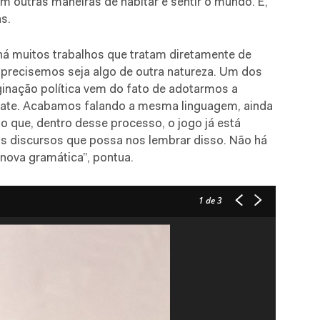
em outras maneiras de habitar e sentir o mundo. E,
ns.
 há muitos trabalhos que tratam diretamente de
 precisemos seja algo de outra natureza. Um dos
nação política vem do fato de adotarmos a
bate. Acabamos falando a mesma linguagem, ainda
io que, dentro desse processo, o jogo já está
os discursos que possa nos lembrar disso. Não há
 nova gramática”, pontua.
1
de 3