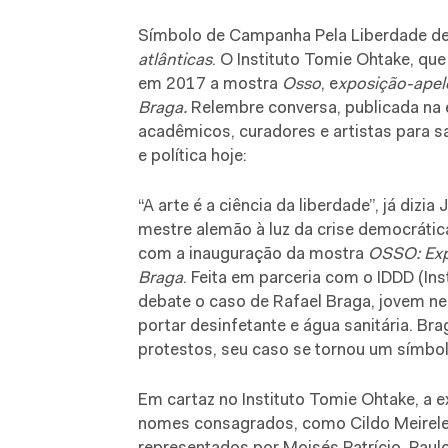
Símbolo de Campanha Pela Liberdade de
atlânticas
. O Instituto Tomie Ohtake, q
em 2017 a mostra
Osso
, e
xposição-apelo
Braga.
Relembre conversa, publicada na 
acadêmicos, curadores e artistas para s
e política hoje:
“A arte é a ciência da liberdade”, já diz
mestre alemão à luz da crise democrátic
com a inauguração da mostra
OSSO: Expo
Braga
. Feita em parceria com o IDDD (Ins
debate o caso de Rafael Braga, jovem ne
portar desinfetante e água sanitária. Br
protestos, seu caso se tornou um símbol
Em cartaz no Instituto Tomie Ohtake, a 
nomes consagrados, como Cildo Meireles 