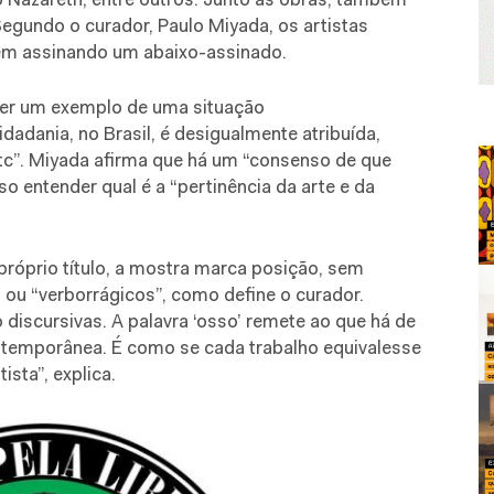
o Nazareth, entre outros. Junto às obras, também
egundo o curador, Paulo Miyada, os artistas
em assinando um abaixo-assinado.
ser um exemplo de uma situação
cidadania, no Brasil, é desigualmente atribuída,
tc”. Miyada afirma que há um “consenso de que
o entender qual é a “pertinência da arte e da
próprio título, a mostra marca posição, sem
s ou “verborrágicos”, como define o curador.
discursivas. A palavra ‘osso’ remete ao que há de
ontemporânea. É como se cada trabalho equivalesse
ista”, explica.