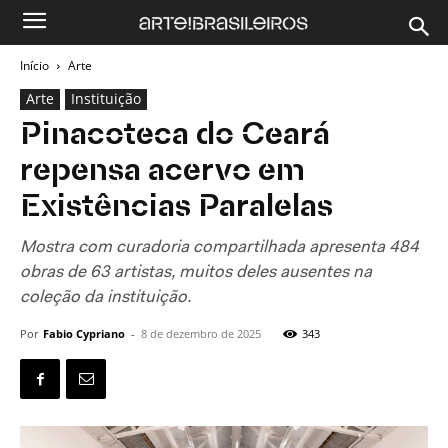
Início
Arte
Arte
Instituição
Pinacoteca do Ceará
repensa acervo em
Existências Paralelas
Mostra com curadoria compartilhada apresenta 484
obras de 63 artistas, muitos deles ausentes na
coleção da instituição.
Por
Fabio Cypriano
-
8 de dezembro de 2025
343