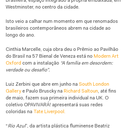
Brasileira, espaço integrado a própria embaixada, em
Westminster, no centro da cidade.
Isto veio a calhar num momento em que renomados
brasileiros contemporâneos abrem na cidade ao
longo do ano.
Cinthia Marcelle, cuja obra deu o Prêmio ao Pavilhão
do Brasil na 57 Bienal de Veneza está no
Modern Art
Oxford
com a instalação
“A família em desordem:
verdade ou desafio”.
Luiz Zerbini que abre em junho na
South London
Gallery
e Paulo Bruscky na
Richard Saltoun
, até fins
de maio, fazem sua primeira individual na UK. O
coletivo OPAVIVARÁ! apresentará suas redes
coloridas na
Tate Liverpool.
“
Rio Azul
”, da artista plástica fluminense Beatriz