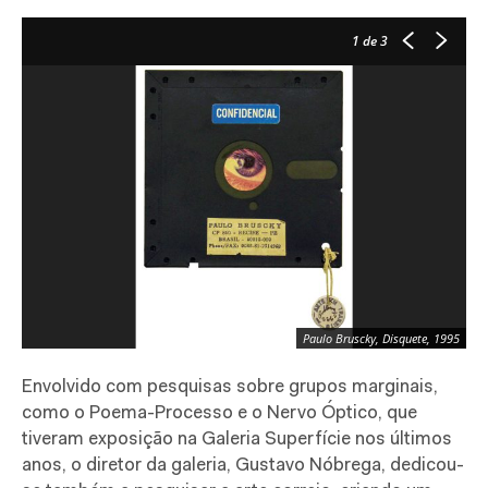
1
de 3
En
Paulo Bruscky, Disquete, 1995
Vi
Envolvido com pesquisas sobre grupos marginais,
como o Poema-Processo e o Nervo Óptico, que
tiveram exposição na Galeria Superfície nos últimos
anos, o diretor da galeria, Gustavo Nóbrega, dedicou-