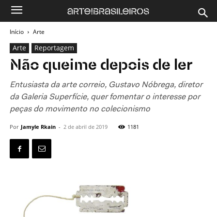
Início
Arte
Arte
Reportagem
Não queime depois de ler
Entusiasta da arte correio, Gustavo Nóbrega, diretor
da Galeria Superfície, quer fomentar o interesse por
peças do movimento no colecionismo
Por
Jamyle Rkain
-
2 de abril de 2019
1181