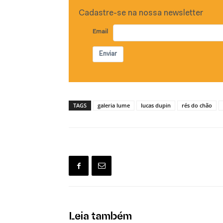
Cadastre-se na nossa newsletter
Email
Enviar
TAGS
galeria lume
lucas dupin
rés do chão
Leia também