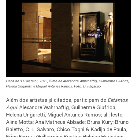
Cena de “O Castelo”, 2015, filme de Alexandre Wahrhaftig, Guilherme Giufrida,
Helena Ungaretti e Miguel Antunes Ramos. Foto: Divulgação
Além dos artistas já citados, participam de
Estamos
Aqui
: Alexandre Wahrhaftig, Guilherme Giufrida,
Helena Ungaretti, Miguel Antunes Ramos; ali: leste;
Aline Motta; Ana Matheus Abbade; Bruna Kury; Bruno
Baietto; C. L. Salvaro; Chico Togni & Kadija de Paula;