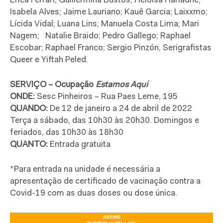
Erica Ferrari; Guillermina Bustos; Heloisa Hariadne;
Isabela Alves; Jaime Lauriano; Kauê Garcia; Laixxmo;
Lícida Vidal; Luana Lins; Manuela Costa Lima; Mari
Nagem; Natalie Braido; Pedro Gallego; Raphael
Escobar; Raphael Franco; Sergio Pinzón, Serigrafistas
Queer e Yiftah Peled.
SERVIÇO
–
Ocupação
Estamos Aqui
ONDE:
Sesc Pinheiros – Rua Paes Leme, 195
QUANDO:
De 12 de janeiro a 24 de abril de 2022
Terça a sábado, das 10h30 às 20h30. Domingos e
feriados, das 10h30 às 18h30
QUANTO:
Entrada gratuita
*Para entrada na unidade é necessária a
apresentação de certificado de vacinação contra a
Covid-19 com as duas doses ou dose única.