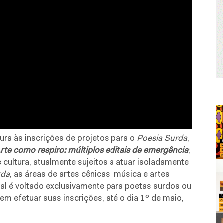
rtura às inscrições de projetos para o
Poesia Surda
,
rte como respiro: múltiplos editais de emergência
;
e cultura, atualmente sujeitos a atuar isoladamente
rda
, as áreas de artes cênicas, música e artes
al é voltado exclusivamente para poetas surdos ou
em efetuar suas inscrições, até o dia 1º de maio,