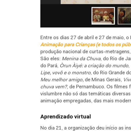
Entre os dias 27 de abril e 27 de maio, o 
Animação para Crianças (e todos os públ
produção nacional de curtas-metragens, 
São eles:
Menina da Chuva
, do Rio de Ja
do Pará,
Òrun Àiyé: a criação do mundo
,
Lipe, vovô e o monstro
, do Rio Grande d
Meu melhor amigo,
de Minas Gerais,
Viv
chuva vem?
, de Pernambuco. Os filmes 
vislumbre não só das temáticas diversa
animação empregadas, das mais moderna
Aprendizado virtual
No dia 21, a organização deu início as in