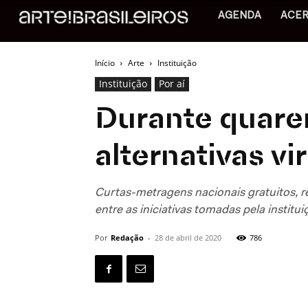
AGENDA
ACE
Início
Arte
Instituição
Instituição
Por aí
Durante quaren
alternativas vi
Curtas-metragens nacionais gratuitos, re
entre as iniciativas tomadas pela institui
Por
Redação
-
28 de abril de 2020
786