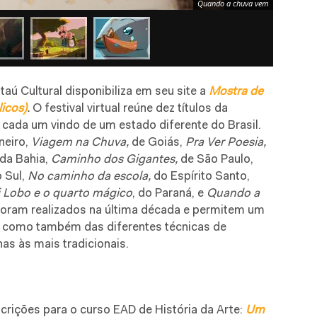
Quando a chuva vem
Itaú Cultural disponibiliza em seu site a
Mostra de
icos)
.
O festival virtual reúne dez títulos da
cada um vindo de um estado diferente do Brasil.
neiro,
Viagem na Chuva,
de Goiás,
Pra Ver Poesia,
 da Bahia,
Caminho dos Gigantes,
de São Paulo,
o Sul,
No caminho da escola,
do Espírito Santo,
i Lobo e o quarto mágico
, do Paraná, e
Quando a
foram realizados na última década e permitem um
s como também das diferentes técnicas de
s às mais tradicionais.
scrições para o curso EAD de História da Arte:
Um