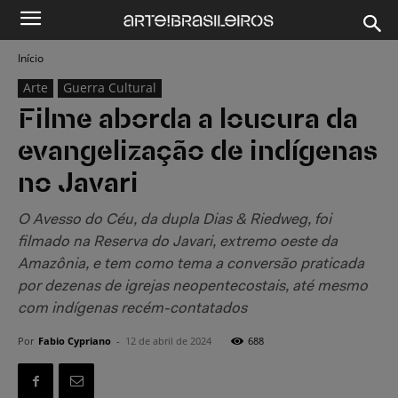
Início
Arte
Guerra Cultural
Filme aborda a loucura da
evangelização de indígenas
no Javari
O Avesso do Céu, da dupla Dias & Riedweg, foi
filmado na Reserva do Javari, extremo oeste da
Amazônia, e tem como tema a conversão praticada
por dezenas de igrejas neopentecostais, até mesmo
com indígenas recém-contatados
Por
Fabio Cypriano
-
12 de abril de 2024
688