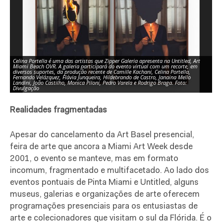
Celina Portella é uma das artistas que Zipper Galeria apresenta na Untitled, Art
Miami Beach OVR. A galeria participará do evento virtual com um recorte, em
diversos suportes, da produção recente de Camille Kachani, Celina Portella,
A 
Fernando Velázquez, Flávia Junqueira, Hildebrando de Castro, Janaina Mello
Ma
Landini, João Castilho, Monica Piloni, Pedro Varela e Rodrigo Braga. Foto:
po
Divulgação
na
Realidades fragmentadas
Apesar do cancelamento da Art Basel presencial,
feira de arte que ancora a Miami Art Week desde
2001, o evento se manteve, mas em formato
incomum, fragmentado e multifacetado. Ao lado dos
eventos pontuais de Pinta Miami e Untitled, alguns
museus, galerias e organizações de arte oferecem
programações presenciais para os entusiastas de
arte e colecionadores que visitam o sul da Flórida. É o