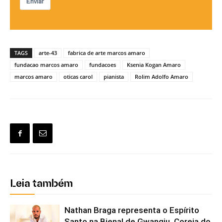
Enviar
TAGS
arte-43
fabrica de arte marcos amaro
fundacao marcos amaro
fundacoes
Ksenia Kogan Amaro
marcos amaro
oticas carol
pianista
Rolim Adolfo Amaro
Leia também
Nathan Braga representa o Espírito
Santo na Bienal de Gwangju, Coreia do