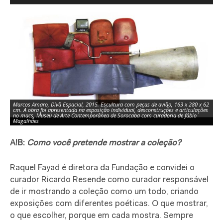
Marcos Amaro, Divã Espacial, 2015. Escultura com peças de avião, 163 x 280 x 62
cm. A obra foi apresentada na exposição individual, desconstruções e articulações
no macs, Museu de Arte Contemporânea de Sorocaba com curadoria de fábio
Magalhães
A!B:
Como você pretende mostrar a coleção?
Raquel Fayad é diretora da Fundação e convidei o
curador Ricardo Resende como curador responsável
de ir mostrando a coleção como um todo, criando
exposições com diferentes poéticas. O que mostrar,
o que escolher, porque em cada mostra. Sempre