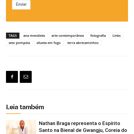
Enviar
TAGS
ana mendieta
arte contemporânea
fotografia
Links
sesc pompeia
silueta em fogo
terra abrecaminhos
Leia também
Nathan Braga representa o Espírito
Santo na Bienal de Gwangju, Coreia do