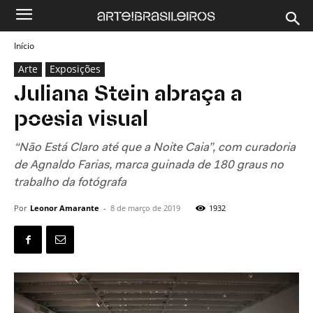
Início
Arte
Exposições
Juliana Stein abraça a
poesia visual
“Não Está Claro até que a Noite Caia”, com curadoria
de Agnaldo Farias, marca guinada de 180 graus no
trabalho da fotógrafa
Por
Leonor Amarante
-
8 de março de 2019
1932