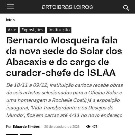
Início
Arte
Exposições
Instituição
Bernardo Mosqueira fala
da nova sede do Solar dos
Abacaxis e do cargo de
curador-chefe do ISLAA
De 18/11 a 09/12, instituição carioca recebe obras
de seis artistas selecionados para a Oficina Solar e
uma homenagem a Rochelle Costi; já a exposição
inaugural, 'Vida Transbordante e os Desejos do
Mundo', fica em cartaz até 4/11 no novo endereço
Por
Eduardo Simões
-
20 de outubro de 2023
475