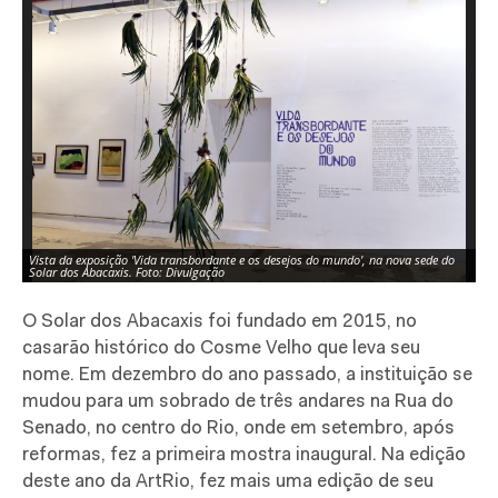
Vista da exposição 'Vida transbordante e os desejos do mundo', na nova sede do
Vi
Solar dos Abacaxis. Foto: Divulgação
So
O Solar dos Abacaxis foi fundado em 2015, no
casarão histórico do Cosme Velho que leva seu
nome. Em dezembro do ano passado, a instituição se
mudou para um sobrado de três andares na Rua do
Senado, no centro do Rio, onde em setembro, após
reformas, fez a primeira mostra inaugural. Na edição
deste ano da ArtRio, fez mais uma edição de seu