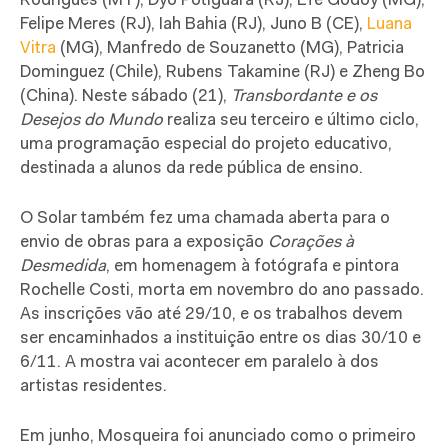
Rodrigues (MT), Dyó Potiguara (RJ), Efe Godoy (MG),
Felipe Meres (RJ), Iah Bahia (RJ), Juno B (CE),
Luana
Vitra
(MG), Manfredo de Souzanetto (MG), Patricia
Dominguez (Chile), Rubens Takamine (RJ) e Zheng Bo
(China). Neste sábado (21),
Transbordante e os
Desejos do Mundo
realiza seu terceiro e último ciclo,
uma programação especial do projeto educativo,
destinada a alunos da rede pública de ensino.
O Solar também fez uma chamada aberta para o
envio de obras para a exposição
Corações à
Desmedida
, em homenagem à fotógrafa e pintora
Rochelle Costi, morta em novembro do ano passado.
As inscrições vão até 29/10, e os trabalhos devem
ser encaminhados a instituição entre os dias 30/10 e
6/11. A mostra vai acontecer em paralelo à dos
artistas residentes.
Em junho, Mosqueira foi anunciado como o primeiro