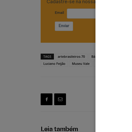
Cadastre-se na nossa newsletter
Email
Enviar
TAGS
artebrasileiros-70
Bárbara Carnielli
Dilm
Luciano Feijão
Museu Vale
Transitar o Tempo
Leia também