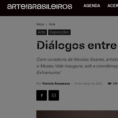
AGENDA
ACE
Início
Arte
Arte
Exposições
Diálogos entre 
Com curadoria de Nicolas Soares, artista
o Museu Vale inaugura, sob a coordenaçã
Extramuros’
Por
Patricia Rousseaux
-
19 de março de 2025
398