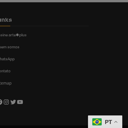
inks
sine arte✱plus
uem somos
hatsApp
ontato
itemap
acebook
Instagram
Twitter
Youtube
PT