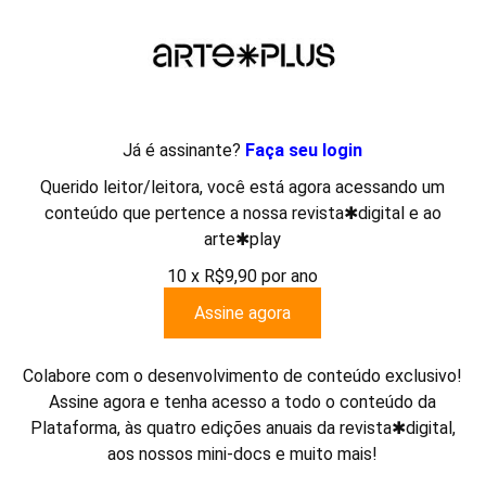
Já é assinante?
Faça seu login
Querido leitor/leitora, você está agora acessando um
a Goes
espírito santo
Kika Carvalho
Liliana Sanches
conteúdo que pertence a nossa revista✱digital e ao
vip
Vitória
arte✱play
10 x R$9,90 por ano
Assine agora
Colabore com o desenvolvimento de conteúdo exclusivo!
Assine agora e tenha acesso a todo o conteúdo da
Plataforma, às quatro edições anuais da revista✱digital,
aos nossos mini-docs e muito mais!