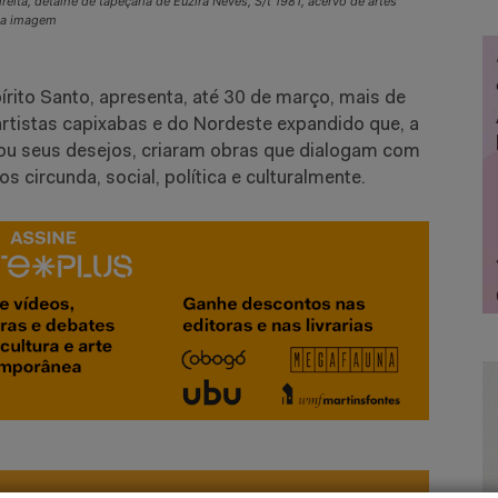
reita, detalhe de tapeçaria de Euzira Neves, S/t 1981, acervo de artes
oia imagem
pírito Santo, apresenta, até 30 de março, mais de
artistas capixabas e do Nordeste expandido que, a
s ou seus desejos, criaram obras que dialogam com
os circunda, social, política e culturalmente.