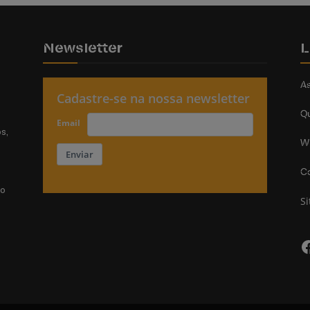
Newsletter
L
As
Cadastre-se na nossa newsletter
Q
Email
s,
W
Enviar
C
do
S
F