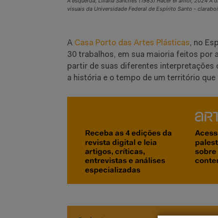
Á esquerda, Liliana Sanches (1983) Hacer el amor, 2024 Á di
visuais da Universidade Federal de Espírito Santo - clarab
A
Casa Porto das Artes Plásticas
, no Es
30 trabalhos, em sua maioria feitos por 
partir de suas diferentes interpretaçõe
a história e o tempo de um território que 