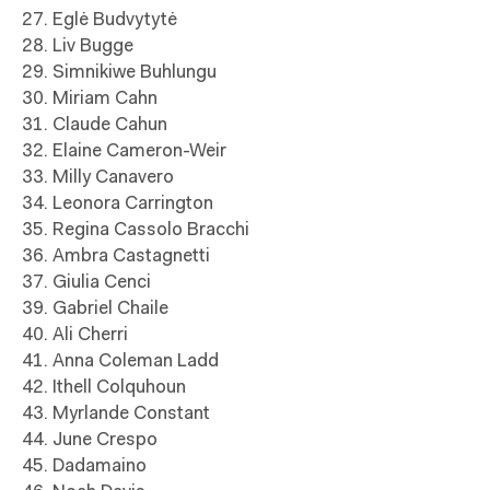
27. Eglė Budvytytė
28. Liv Bugge
29. Simnikiwe Buhlungu
30. Miriam Cahn
31. Claude Cahun
32. Elaine Cameron-Weir
33. Milly Canavero
34. Leonora Carrington
35. Regina Cassolo Bracchi
36. Ambra Castagnetti
37. Giulia Cenci
39. Gabriel Chaile
40. Ali Cherri
41. Anna Coleman Ladd
42. Ithell Colquhoun
43. Myrlande Constant
44. June Crespo
45. Dadamaino