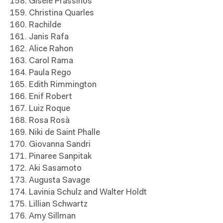
158. Gisèle Prassinos
159. Christina Quarles
160. Rachilde
161. Janis Rafa
162. Alice Rahon
163. Carol Rama
164. Paula Rego
165. Edith Rimmington
166. Enif Robert
167. Luiz Roque
168. Rosa Rosà
169. Niki de Saint Phalle
170. Giovanna Sandri
171. Pinaree Sanpitak
172. Aki Sasamoto
173. Augusta Savage
174. Lavinia Schulz and Walter Holdt
175. Lillian Schwartz
176. Amy Sillman