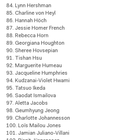
84. Lynn Hershman
85. Charline von Heyl
86. Hannah Höch
87. Jessie Homer French
88. Rebecca Horn
89. Georgiana Houghton
90. Sheree Hovsepian
91. Tishan Hsu
92. Marguerite Humeau
93. Jacqueline Humphries
94. Kudzanai-Violet Hwami
95. Tatsuo Ikeda
96. Saodat Ismailova
97. Aletta Jacobs
98. Geumhyung Jeong
99. Charlotte Johannesson
100. Loïs Mailou Jones
101. Jamian Juliano-Villani