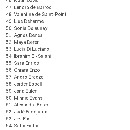
46. Noah Davis
47. Lenora de Barros
48. Valentine de Saint-Point
49. Lise Deharme
50. Sonia Delaunay
51. Agnes Denes
52. Maya Deren
53. Lucia Di Luciano
54. Ibrahim El-Salahi
55. Sara Enrico
56. Chiara Enzo
57. Andro Eradze
58. Jaider Esbell
59. Jana Euler
60. Minnie Evans
61. Alexandra Exter
62. Jadé Fadojutimi
63. Jes Fan
64. Safia Farhat