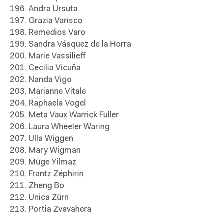
196. Andra Ursuta
197. Grazia Varisco
198. Remedios Varo
199. Sandra Vásquez de la Horra
200. Marie Vassilieff
201. Cecilia Vicuña
202. Nanda Vigo
203. Marianne Vitale
204. Raphaela Vogel
205. Meta Vaux Warrick Fuller
206. Laura Wheeler Waring
207. Ulla Wiggen
208. Mary Wigman
209. Müge Yilmaz
210. Frantz Zéphirin
211. Zheng Bo
212. Unica Zürn
213. Portia Zvavahera