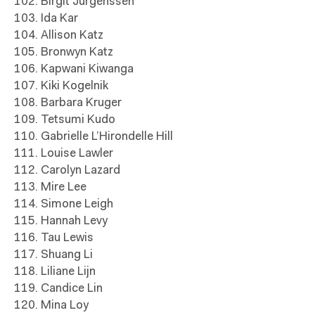
102. Birgit Jürgenssen
103. Ida Kar
104. Allison Katz
105. Bronwyn Katz
106. Kapwani Kiwanga
107. Kiki Kogelnik
108. Barbara Kruger
109. Tetsumi Kudo
110. Gabrielle L’Hirondelle Hill
111. Louise Lawler
112. Carolyn Lazard
113. Mire Lee
114. Simone Leigh
115. Hannah Levy
116. Tau Lewis
117. Shuang Li
118. Liliane Lijn
119. Candice Lin
120. Mina Loy