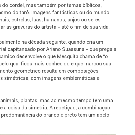
 e do cordel, mas também por temas bíblicos,
esmo do tarô. Imagens fantásticas ou do mundo
mais, estrelas, luas, humanos, anjos ou seres
ar as gravuras do artista – até o fim de sua vida.
cipalmente na década seguinte, quando cria um
ial capitaneado por Ariano Suassuna – que prega a
e Samico desenvolve o que Mesquita chama de “o
l pelo qual ficou mais conhecido e que marcou sua
samento geométrico resulta em composições
zes simétricas, com imagens emblemáticas e
s, animais, plantas, mas ao mesmo tempo tem uma
 é a coisa da simetria. A repetição, a combinação
a predominância do branco e preto tem um apelo