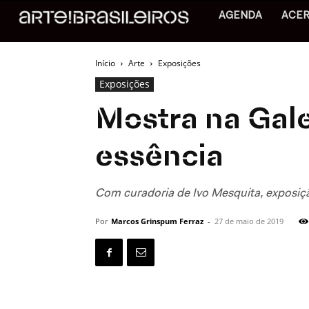
AGENDA
ACE
Início
Arte
Exposições
Exposições
Mostra na Gale
essência
Com curadoria de Ivo Mesquita, exposiçã
Por
Marcos Grinspum Ferraz
-
27 de maio de 2019