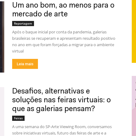
Um ano bom, ao menos para o
mercado de arte
Reportagem
Após o baque inicial por conta da pandemia, galerias
brasileiras se recuperam e apresentam resultado positivo
no ano em que foram forçadas a migrar para o ambiente
virtual
Leia mais
Desafios, alternativas e
soluções nas feiras virtuais: o
que as galerias pensam?
Feiras
A uma semana do SP-Arte Viewing Room, conversamos
sobre iniciativas virtuais, futuro das feiras de arte e a