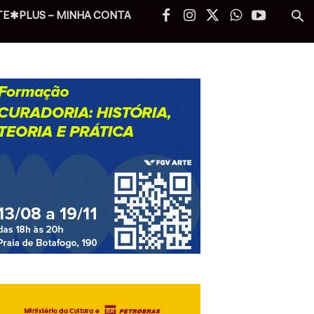
TE✱PLUS – MINHA CONTA