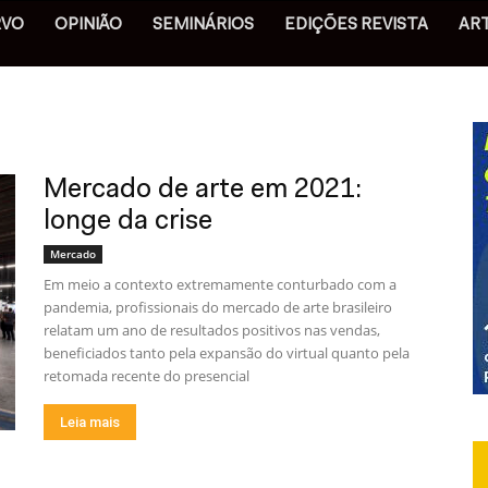
RVO
OPINIÃO
SEMINÁRIOS
EDIÇÕES REVISTA
AR
Mercado de arte em 2021:
longe da crise
Mercado
Em meio a contexto extremamente conturbado com a
pandemia, profissionais do mercado de arte brasileiro
relatam um ano de resultados positivos nas vendas,
beneficiados tanto pela expansão do virtual quanto pela
retomada recente do presencial
Leia mais