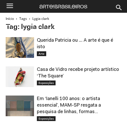
Início
Tags
Lygia clark
Tag: lygia clark
Querida Patricia ou … A arte é que é
isto
Arte
Casa de Vidro recebe projeto artístico
‘The Square’
Exposições
Em ‘Ianelli 100 anos: o artista
essencial’, MAM-SP resgata a
pesquisa de linhas, formas...
Exposições