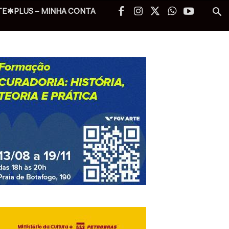
TE✱PLUS – MINHA CONTA