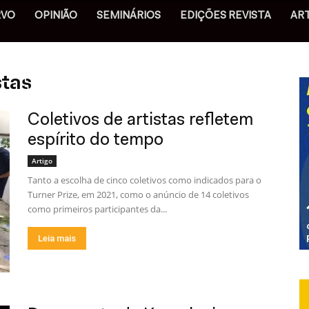
RVO
OPINIÃO
SEMINÁRIOS
EDIÇÕES REVISTA
AR
stas
Coletivos de artistas refletem
espírito do tempo
Artigo
Tanto a escolha de cinco coletivos como indicados para o
Turner Prize, em 2021, como o anúncio de 14 coletivos
como primeiros participantes da...
Leia mais