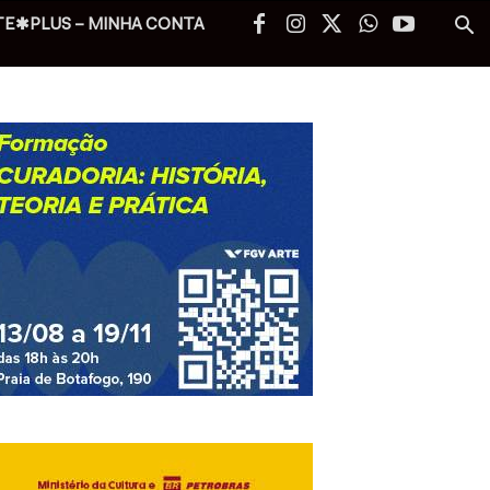
TE✱PLUS – MINHA CONTA