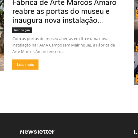
Fábrica de Arte Marcos Amaro
reabre as portas do museu e
inaugura nova instalação...
Instituição
Com as portas do museu abertas em Itu e uma nova
instalação na FAMA Campo (em Mairinque), a Fábrica de
Arte Marcos Amaro encerra...
Leia mais
Newsletter
L