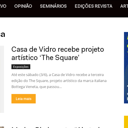
RVO
OPINIÃO
SEMINÁRIOS
EDIÇÕES REVISTA
AR
sa
Casa de Vidro recebe projeto
artístico ‘The Square’
Exposições
Até este sábado (3/6), a Casa de Vidro recebe a terceira
edição do The Square, projeto artístico da marca italiana
Bottega Veneta, que passou...
Leia mais