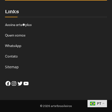
Links
Assine arte✱plus
Quem somos
WhatsApp
Contato
Sitemap
Facebook
Instagram
Twitter
Youtube
PT
© 2026 arte!brasileiros