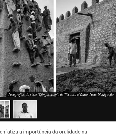
Fotografias da série "Djingareyber", de Tiécoura N'Daou. Foto: Divulgação.
enfatiza a importância da oralidade na