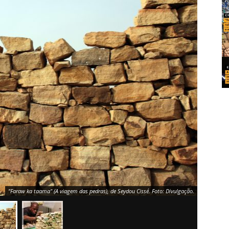
"Faraw ka taama" (A viagem das pedras), de Seydou Cissé. Foto: Divulgação.