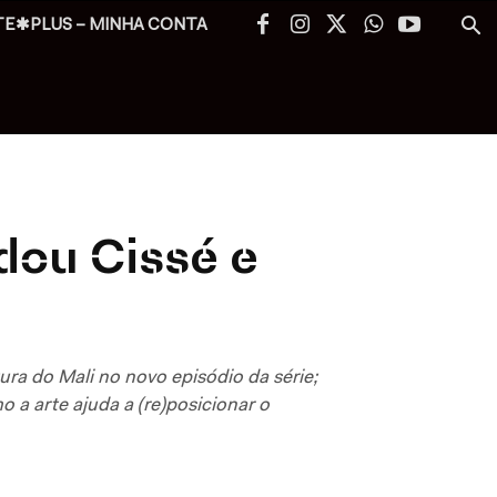
TE✱PLUS – MINHA CONTA
dou Cissé e
ura do Mali no novo episódio da série;
o a arte ajuda a (re)posicionar o