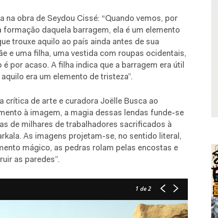
ca na obra de Seydou Cissé: “Quando vemos, por
 a formação daquela barragem, ela é um elemento
ue trouxe aquilo ao país ainda antes de sua
 e uma filha, uma vestida com roupas ocidentais,
 é por acaso. A filha indica que a barragem era útil
e aquilo era um elemento de tristeza”.
 crítica de arte e curadora
Joëlle Busca ao
imento à imagem, a magia dessas lendas funde-se
as de milhares de trabalhadores sacrificados à
kala. As imagens projetam-se, no sentido literal,
mento mágico, as pedras rolam pelas encostas e
uir as paredes”.
1
de 2