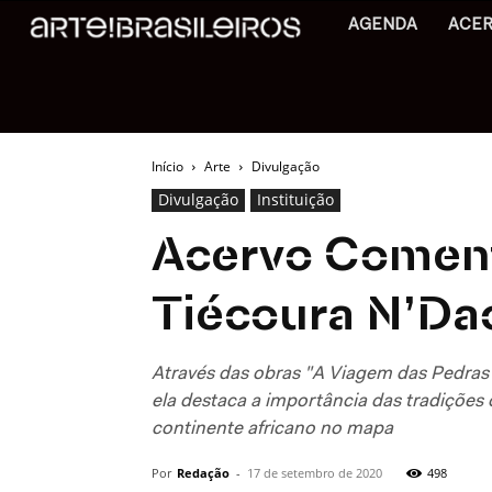
AGENDA
ACE
Início
Arte
Divulgação
Divulgação
Instituição
Acervo Coment
Tiécoura N’Da
Através das obras "A Viagem das Pedras" 
ela destaca a importância das tradições 
continente africano no mapa
Por
Redação
-
17 de setembro de 2020
498