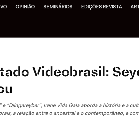
RVO
OPINIÃO
SEMINÁRIOS
EDIÇÕES REVISTA
AR
ado Videobrasil: Sey
ou
e "Djingareyber", Irene Vida Gala aborda a história e a cult
orais, a relação entre o ancestral e o contemporâneo, e com